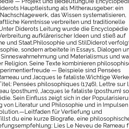
opédie — Projekt und BedeutungDie Encyclopéd
iderots Hauptleistung als Mitherausgeber: ein
 Nachschlagewerk, das Wissen systematisieren,
tliche Kenntnisse verbreiten und traditionelle
e. Unter Diderots Leitung wurde die Encyclopédie
erbreitung aufklärerischer Ideen und stieß auf
e und Staat.Philosophie und StilDiderot verfolg
ophie, sondern arbeitete in Essays, Dialogen u
, Sinneswahrnehmung und Materialismus und wa
 Religion. Seine Texte kombinieren philosophi
 Experimentierfreude — Beispiele sind Pensées
ameau und Jacques le fataliste.Wichtige Werke
tel: Pensées philosophiques (1746), Lettre sur 
au (posthum), Jacques le fataliste (posthum) s
édie. Sein Einfluss zeigt sich in der Popularisier
g von Literatur und Philosophie und in Impulsen
olution.—Leitfaden für Vertiefung und
lst du eine kurze Biografie, eine philosophisch
iefungsempfehlung: Lies Le Neveu de Rameau f