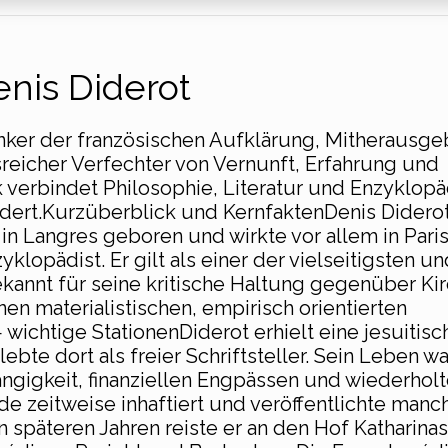
nis Diderot
enker der französischen Aufklärung, Mitherausge
reicher Verfechter von Vernunft, Erfahrung und
 verbindet Philosophie, Literatur und Enzyklopä
ndert.Kurzüberblick und KernfaktenDenis Diderot 
 in Langres geboren und wirkte vor allem in Paris
yklopädist. Er gilt als einer der vielseitigsten un
ekannt für seine kritische Haltung gegenüber Ki
nen materialistischen, empirisch orientierten
wichtige StationenDiderot erhielt eine jesuitisc
ebte dort als freier Schriftsteller. Sein Leben wa
ngigkeit, finanziellen Engpässen und wiederhol
de zeitweise inhaftiert und veröffentlichte manc
 späteren Jahren reiste er an den Hof Katharinas 