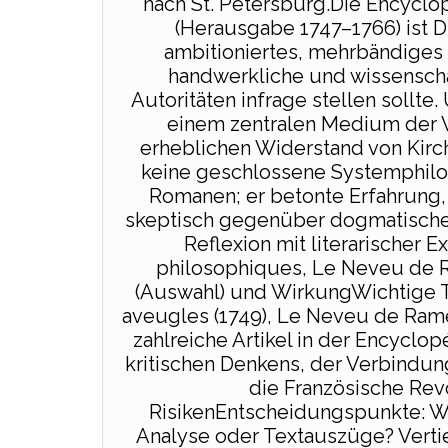
nach St. Petersburg.Die Encycl
(Herausgabe 1747–1766) ist D
ambitioniertes, mehrbändiges
handwerkliche und wissenschaf
Autoritäten infrage stellen sollt
einem zentralen Medium der V
erheblichen Widerstand von Kirch
keine geschlossene Systemphilos
Romanen; er betonte Erfahrung
skeptisch gegenüber dogmatischer
Reflexion mit literarischer
philosophiques, Le Neveu de R
(Auswahl) und WirkungWichtige Ti
aveugles (1749), Le Neveu de Rame
zahlreiche Artikel in der Encyclop
kritischen Denkens, der Verbindun
die Französische Rev
RisikenEntscheidungspunkte: Wil
Analyse oder Textauszüge? Vert