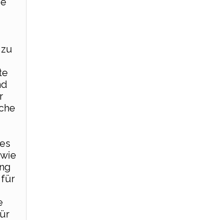
ie
 zu
te
nd
r
sche
les
owie
ung
 für
e
ür