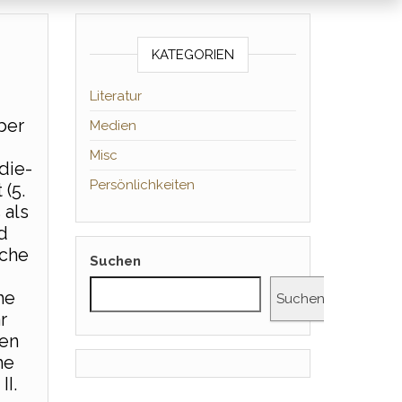
KATEGORIEN
Literatur
ber
Medien
Misc
die-
Persönlichkeiten
(5.
 als
d
rche
Suchen
he
Suchen
r
ten
he
II.