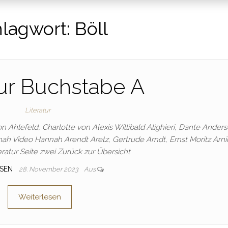
lagwort:
Böll
tur Buchstabe A
Literatur
n Ahlefeld, Charlotte von Alexis Willibald Alighieri, Dante Anders
h Video Hannah Arendt Aretz, Gertrude Arndt, Ernst Moritz Arn
ratur Seite zwei Zurück zur Übersicht
SSEN
28. November 2023
Aus
Weiterlesen